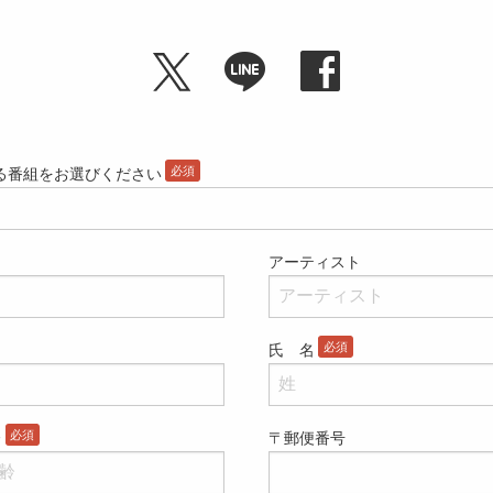
る番組をお選びください
アーティスト
氏 名
齢
〒郵便番号