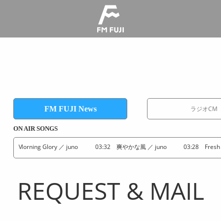
FM FUJI News
ラジオCM
ON AIR SONGS
6 Morning Glory ／ juno
03:32 爽やかな風 ／ juno
03:28 Fresh Mor
REQUEST & MAIL