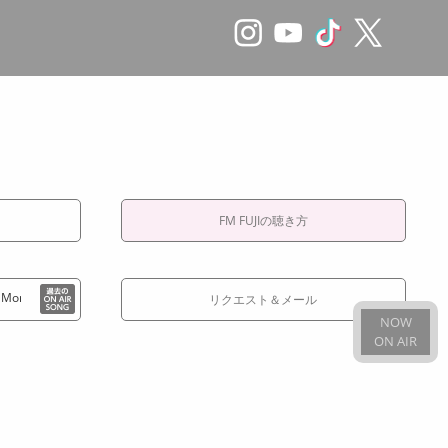
FM FUJIの聴き方
ning ／ juno
03:25 Walking “A” Street ／ juno
03:18 サマーウインド 
リクエスト＆メール
NOW
ON AIR