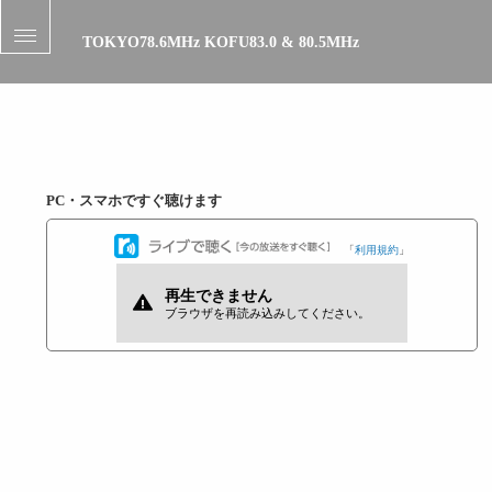
t
TOKYO78.6MHz
KOFU83.0 & 80.5MHz
o
g
g
l
e
n
a
v
i
PC・スマホですぐ聴けます
g
a
t
「
利用規約
」
i
o
n
03:3