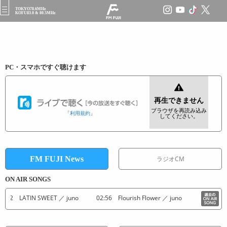
TOKYO78.6MHz
t
KOFU83.0 & 80.5MHz
o
g
g
l
e
n
a
PC・スマホですぐ聴けます
v
i
g
a
t
「
利用規約
」
i
o
n
FM FUJI News
ラジオCM
ON AIR SONGS
:02 LATIN SWEET ／ juno
02:56 Flourish Flower ／ juno
02:50 Morni