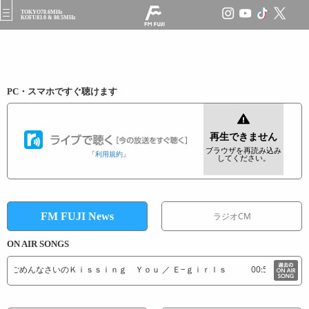
TOKYO78.6MHz
t
KOFU83.0 & 80.5MHz
o
g
g
l
e
n
a
PC・スマホですぐ聴けます
v
i
g
a
t
「
利用規約
」
i
o
n
FM FUJI News
ラジオCM
ON AIR SONGS
06 ごめんなさいのＫｉｓｓｉｎｇ Ｙｏｕ ／ Ｅ−ｇｉｒｌｓ
00:50 Ｐｒｏ